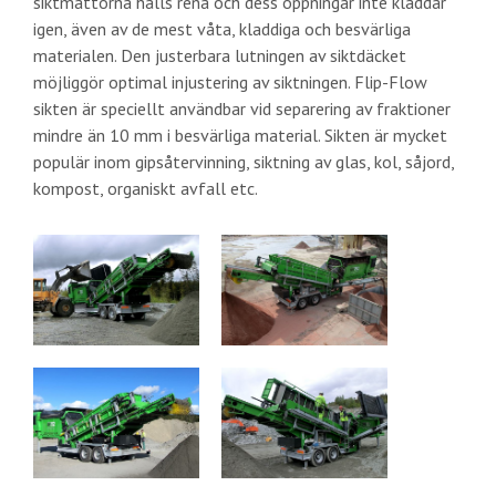
siktmattorna hålls rena och dess öppningar inte kladdar
igen, även av de mest våta, kladdiga och besvärliga
materialen. Den justerbara lutningen av siktdäcket
möjliggör optimal injustering av siktningen. Flip-Flow
sikten är speciellt användbar vid separering av fraktioner
mindre än 10 mm i besvärliga material. Sikten är mycket
populär inom gipsåtervinning, siktning av glas, kol, såjord,
kompost, organiskt avfall etc.