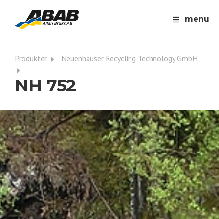
menu
Produkter
Neuenhauser Recycling Technology GmbH
NH 752