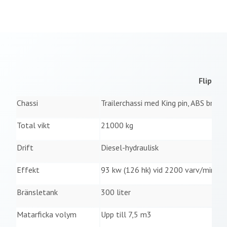
Flip-Fl
Chassi
Trailerchassi med King pin, ABS broms
Total vikt
21000 kg
Drift
Diesel-hydraulisk
Effekt
93 kw (126 hk) vid 2200 varv/min
Bränsletank
300 liter
Matarficka volym
Upp till 7,5 m3