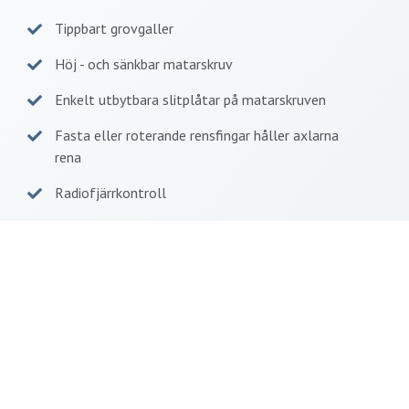
Tippbart grovgaller
Höj - och sänkbar matarskruv
Enkelt utbytbara slitplåtar på matarskruven
Fasta eller roterande rensfingar håller axlarna
rena
Radiofjärrkontroll
Telematic
Hydrauliska stödben
Byt stjärndäck på 15 min med snabblås/-
kopplingar