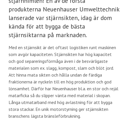
stjärnhimlen! En av de första
produkterna Neuenhauser Umwelttechnik
lanserade var stjärnsikten, idag är dom
kända för att bygga de bästa
stjärnsiktarna på marknaden.
Med en stjärnsikt är det oftast logistiken runt maskinen
som avgör kapaciteten. Stjärnsikten har hög kapacitet
och god separeringsförmåga även i de besvärligaste
materialen som ex. slagg, kompost, slam och blöt jord.
Att hinna mata sikten och hålla undan de färdiga
fraktionerna är nyckeln till en hög produktion och god
lönsamhet. Därför har Neuenhauser bl.a. en stor och rejäl
matarficka så du slipper vänta med material i skopan.
Långa utmatarband med hög avlastning för att bygga
stora stackar. En unik motorstyrning ger stjärnsikten
branschens lägsta bränsleförbrukning.