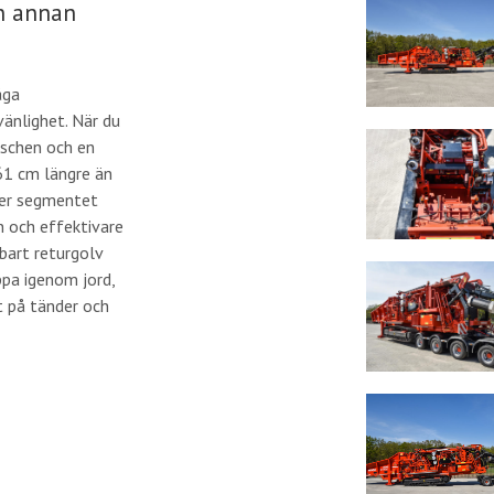
en annan
åga
vänlighet. När du
nschen och en
61 cm längre än
ter segmentet
yn och effektivare
bart returgolv
ppa igenom jord,
t på tänder och