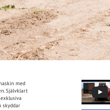
 maskin med
n. Självklart
exklusiva
 skyddar