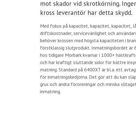
mot skador vid skrotkörning. Ing
kross leverantör har detta skydd.
Med fokus på kapacitet, kapacitet, kapacitet, l
driftskostnader, servicevänlighet och användar
behöver krossen med högsta kapaciteten i bra
förstklassig slutprodukt. Inmatningsbordet är 
hos tidigare Morbark kvarnar i 1000+ hästkraf
och har kraftigt sluttande sidor för bättre ins
matning. Standard på 6400XT är bl.a. ett avtag
för inmatningskedjorna. Det gör att du kan slä
grus och andra föroreningar och minska slitage
inmatning.