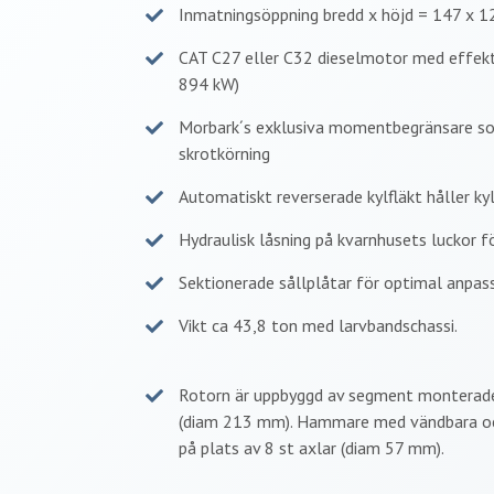
Inmatningsöppning bredd x höjd = 147 x 1
CAT C27 eller C32 dieselmotor med effekt
894 kW)
Morbark´s exklusiva momentbegränsare so
skrotkörning
Automatiskt reverserade kylfläkt håller kyl
Hydraulisk låsning på kvarnhusets luckor fö
Sektionerade sållplåtar för optimal anpass
Vikt ca 43,8 ton med larvbandschassi.
Rotorn är uppbyggd av segment monterade 
(diam 213 mm). Hammare med vändbara och
på plats av 8 st axlar (diam 57 mm).