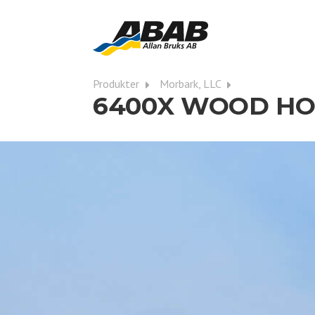
Produkter
Morbark, LLC
6400X WOOD H