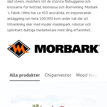
skid steers, mulchers till de största flishuggarna och
krossarna för helträd, biomassa och återvinning. Morbark
´s fabrik i Winn har ca 450 anställda, en imponerande
anläggning om hela 100.000 kvm under tak där all
tillverkning sker med moder maskinpark, robotar och
självklart duktiga medarbetare med lång erfarenhet.
Alla produkter
Chiparvestor
Wood hogs
T