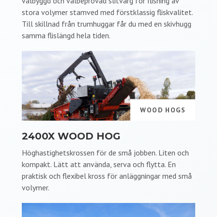
välbyggd och välbeprövad slitvarg för flisning av
stora volymer stamved med förstklassig fliskvalitet.
Till skillnad från trumhuggar får du med en skivhugg
samma flislängd hela tiden.
WOOD HOGS
2400X WOOD HOG
Höghastighetskrossen för de små jobben. Liten och
kompakt. Lätt att använda, serva och flytta. En
praktisk och flexibel kross för anläggningar med små
volymer.