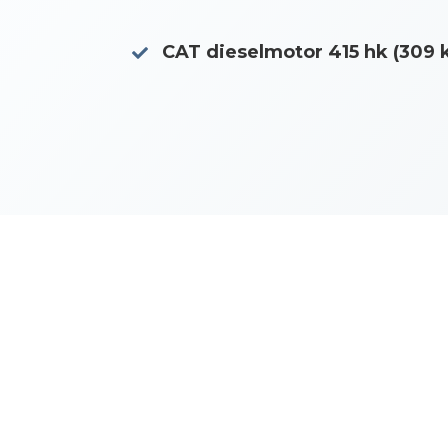
CAT dieselmotor 415 hk (309
Nerladdningar
M20R Larvbandschass
M20R Larvbandschassi
563 KB PDF