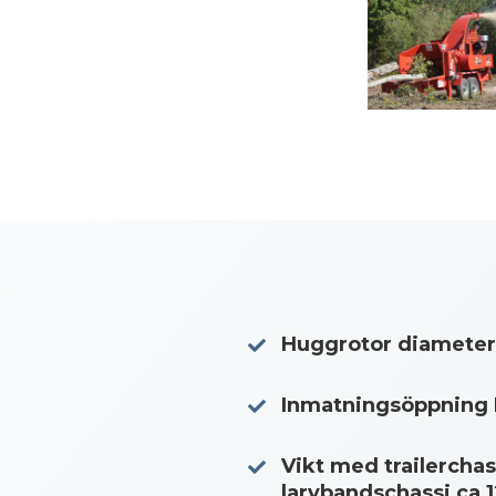
Huggrotor diameter
Inmatningsöppning B
Vikt med trailercha
larvbandschassi ca 