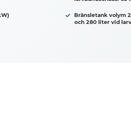
 kW)
Bränsletank volym 24
och 280 liter vid la
i
M20R Forestry Trailerchassi
M20R Forestry Trailerchassi
696 KB PDF