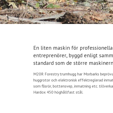
En liten maskin för professionella
entreprenörer, byggd enligt samma
standard som de större maskinern
M20R Forestry trumhugg har Morbarks bepröv
huggrotor och elektronisk effektreglerad inmatn
som flisrör, bottensvep, inmatning etc. tillverka
Hardox 450 höghållfast stål.